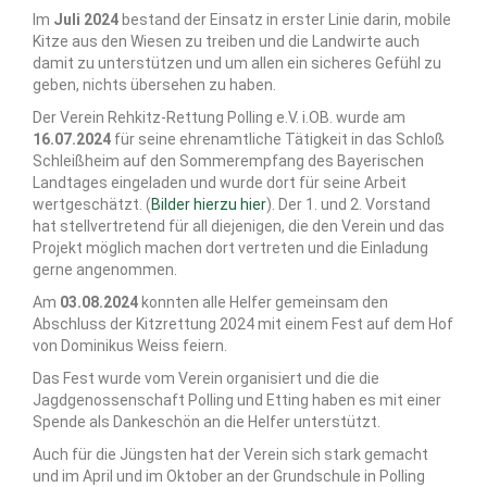
Im
Juli 2024
bestand der Einsatz in erster Linie darin, mobile
Kitze aus den Wiesen zu treiben und die Landwirte auch
damit zu unterstützen und um allen ein sicheres Gefühl zu
geben, nichts übersehen zu haben.
Der Verein Rehkitz-Rettung Polling e.V. i.OB. wurde am
16.07.2024
für seine ehrenamtliche Tätigkeit in das Schloß
Schleißheim auf den Sommerempfang des Bayerischen
Landtages eingeladen und wurde dort für seine Arbeit
wertgeschätzt. (
Bilder hierzu hier
). Der 1. und 2. Vorstand
hat stellvertretend für all diejenigen, die den Verein und das
Projekt möglich machen dort vertreten und die Einladung
gerne angenommen.
Am
03.08.2024
konnten alle Helfer gemeinsam den
Abschluss der Kitzrettung 2024 mit einem Fest auf dem Hof
von Dominikus Weiss feiern.
Das Fest wurde vom Verein organisiert und die die
Jagdgenossenschaft Polling und Etting haben es mit einer
Spende als Dankeschön an die Helfer unterstützt.
Auch für die Jüngsten hat der Verein sich stark gemacht
und im April und im Oktober an der Grundschule in Polling