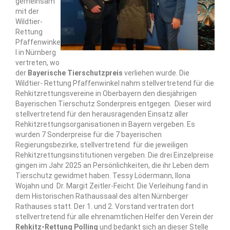
gemeinsam
mit der
Wildtier-
Rettung
Pfaffenwinke
l in Nürnberg
vertreten, wo
der
Bayerische Tierschutzpreis
verliehen wurde. Die
Wildtier- Rettung Pfaffenwinkel nahm stellvertretend für die
Rehkitzrettungsvereine in Oberbayern den diesjährigen
Bayerischen Tierschutz Sonderpreis entgegen. Dieser wird
stellvertretend für den herausragenden Einsatz aller
Rehkitzrettungsorganisationen in Bayern vergeben. Es
wurden 7 Sonderpreise für die 7 bayerischen
Regierungsbezirke, stellvertretend für die jeweiligen
Rehkitzrettungsinstitutionen vergeben. Die drei Einzelpreise
gingen im Jahr 2025 an Persönlichkeiten, die ihr Leben dem
Tierschutz gewidmet haben. Tessy Lödermann, Ilona
Wojahn und Dr. Margit Zeitler-Feicht. Die Verleihung fand in
dem Historischen Rathaussaal des alten Nürnberger
Rathauses statt. Der 1. und 2. Vorstand vertraten dort
stellvertretend für alle ehrenamtlichen Helfer den Verein der
Rehkitz-Rettung Polling
und bedankt sich an dieser Stelle