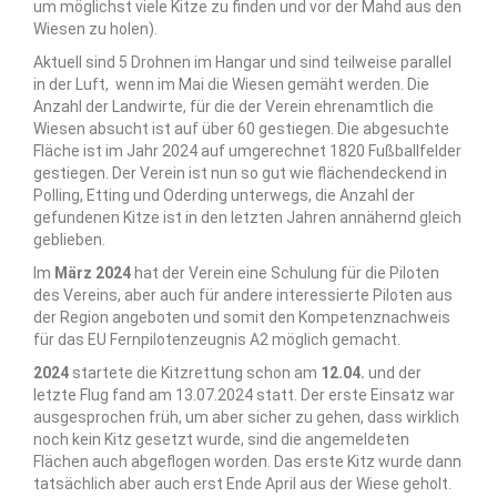
um möglichst viele Kitze zu finden und vor der Mahd aus den
Wiesen zu holen).
Aktuell sind 5 Drohnen im Hangar und sind teilweise parallel
in der Luft, wenn im Mai die Wiesen gemäht werden.
Die
Anzahl der Landwirte, für die der Verein ehrenamtlich die
Wiesen absucht ist auf über 60 gestiegen.
Die abgesuchte
Fläche ist im Jahr 2024 auf umgerechnet 1820 Fußballfelder
gestiegen.
Der Verein ist nun so gut wie flächendeckend in
Polling, Etting und Oderding unterwegs, die Anzahl der
gefundenen Kitze ist in den letzten Jahren annähernd gleich
geblieben.
Im
März 2024
hat der Verein eine Schulung für die Piloten
des Vereins, aber auch für andere interessierte Piloten aus
der Region angeboten und somit den Kompetenznachweis
für das EU Fernpilotenzeugnis A2 möglich gemacht.
2024
startete die Kitzrettung schon am
12.04.
und der
letzte Flug fand am 13.07.2024 statt. Der erste Einsatz war
ausgesprochen früh, um aber sicher zu gehen, dass wirklich
noch kein Kitz gesetzt wurde, sind die angemeldeten
Flächen auch abgeflogen worden. Das erste Kitz wurde dann
tatsächlich aber auch erst Ende April aus der Wiese geholt.